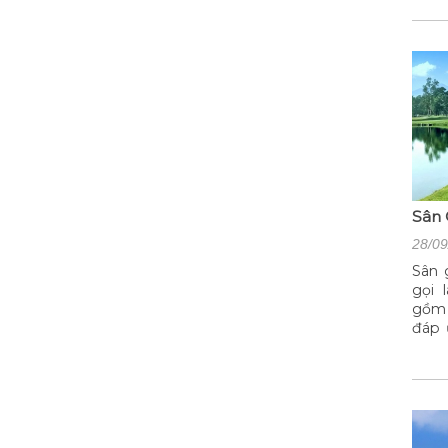
Tuy
cảnh
cho
Lạt
Sân 
28/09
Sân 
gọi 
gồm 
đáp 
lượn
chỉ, 
có g
Đồng