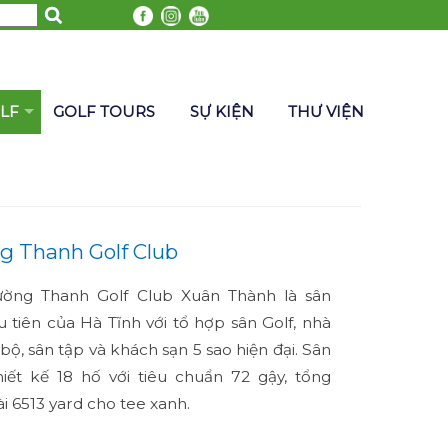
LF
GOLF TOURS
SỰ KIỆN
THƯ VIỆN
 Thanh Golf Club
ờng Thanh Golf Club Xuân Thành là sân
u tiên của Hà Tĩnh với tổ hợp sân Golf, nhà
 bộ, sân tập và khách sạn 5 sao hiện đại. Sân
iết kế 18 hố với tiêu chuẩn 72 gậy, tổng
ài 6513 yard cho tee xanh.