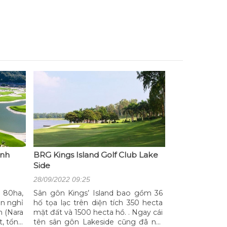
inh
BRG Kings Island Golf Club Lake
Side
28/09/2022 09:25
h 80ha,
Sân gôn Kings’ Island bao gồm 36
n nghỉ
hố tọa lạc trên diện tích 350 hecta
n (Nara
mặt đất và 1500 hecta hồ. . Ngay cái
t, tổng
tên sân gôn Lakeside cũng đã nói