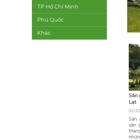
TP Hồ Chí Minh
Phú Quốc
Khác
Sân 
Lạt
01/10
Sân g
sân 
Mang
nhữn