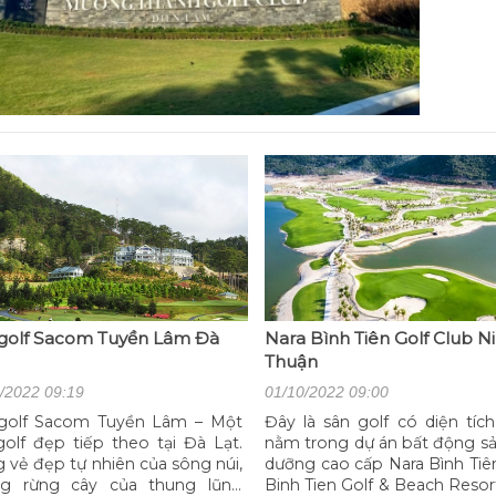
golf Sacom Tuyền Lâm Đà
Nara Bình Tiên Golf Club N
Thuận
/2022 09:19
01/10/2022 09:00
olf Sacom Tuyền Lâm – Một
Đây là sân golf có diện tíc
golf đẹp tiếp theo tại Đà Lạt.
nằm trong dự án bất động sả
 vẻ đẹp tự nhiên của sông núi,
dưỡng cao cấp Nara Bình Tiê
g rừng cây của thung lũng
Binh Tien Golf & Beach Resor