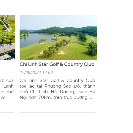
lên đặc điểm của sân này
Chi Linh Star Golf & Country Club
27/09/2022 14:59
rỡ của
Chi Linh Star Golf & Country Club
h Lanh
tọa lạc tại Phường Sao Đỏ, thành
ên như
phố Chí Linh, Hải Dương, cách Hà
với cỏ
Nội hơn 70km, trên trục đường Hà
 veo kế
Nội – Hạ Long. Sân Golf Chí Linh
, xa xa
được đánh giá cao không chỉ tại
hô uốn
Việt Nam mà toàn khu vực Đông
ảo….
Nam Á