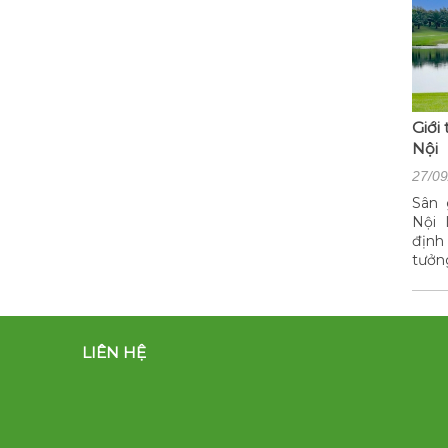
Giới
Nội
27/09
Sân 
Nội 
định
tưởn
LIÊN HỆ