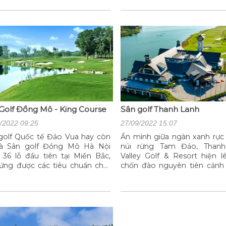
ền Lâm, tạo nên một phong
diện tích 190,4ha).
 mỹ lệ độc đáo với riêng biệt
 sân Samcom Tuyền Lâm Đà
Golf Đồng Mô - King Course
Sân golf Thanh Lanh
/2022 09:25
27/09/2022 15:07
golf Quốc tế Đảo Vua hay còn
Ẩn mình giữa ngàn xanh rực 
là Sân golf Đồng Mô Hà Nội
núi rừng Tam Đảo, Than
36 lỗ đầu tiên tại Miền Bắc,
Valley Golf & Resort hiện l
ứng được các tiêu chuẩn chất
chốn đào nguyên tiên cảnh 
g quốc tế. Cùng tìm hiểu địa
cây tươi tốt, hồ nước trong
vị trí sân ở đâu, dịch vụ tiện ích
bên sân Golf 18 hố tuyệt đẹp
ì, đặc điểm thiết kế sân golf
là những dãy núi nhấp n
 Mô (Sơn Tây), Hà Nội
mình trong làn sương huyền 