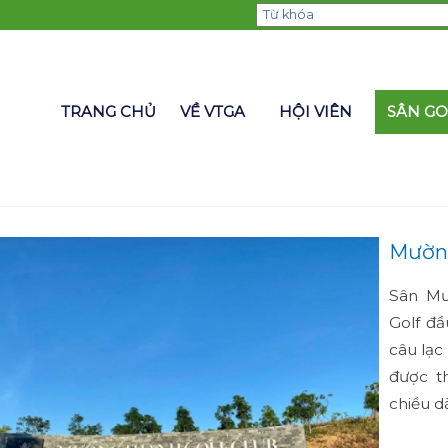
TRANG CHỦ
VỀ VTGA
HỘI VIÊN
SÂN GO
Mường
Sân Mư
Golf đầ
câu lạc
được th
chiều d