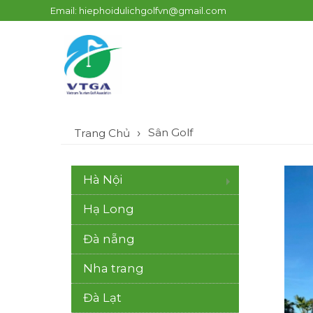
Email: hiephoidulichgolfvn@gmail.com
Sân Golf
Trang Chủ
Hà Nội
Hạ Long
Đà nẵng
Nha trang
Đà Lạt