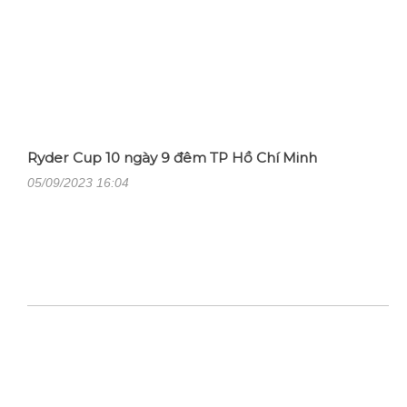
Ryder Cup 10 ngày 9 đêm TP Hồ Chí Minh
05/09/2023 16:04