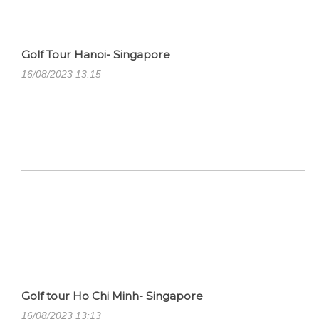
Golf Tour Hanoi- Singapore
16/08/2023 13:15
Golf tour Ho Chi Minh- Singapore
16/08/2023 13:13