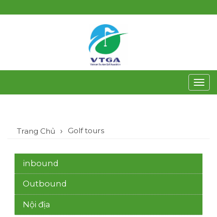
Toggl
navig
Golf tours
Trang Chủ
inbound
Outbound
Nội địa