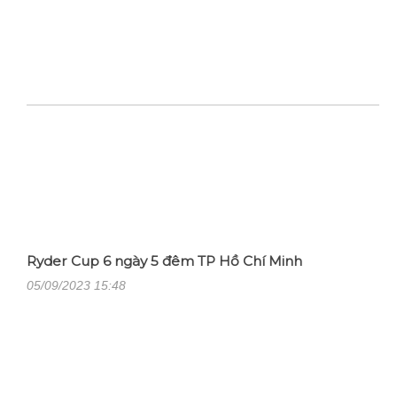
Ryder Cup 6 ngày 5 đêm TP Hồ Chí Minh
05/09/2023 15:48