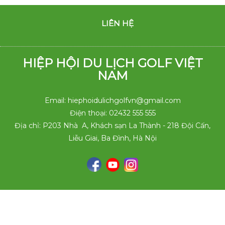
LIÊN HỆ
HIỆP HỘI DU LỊCH GOLF VIỆT
NAM
Email: hiephoidulichgolfvn@gmail.com
Điện thoại: 02432 555 555
Địa chỉ: P203 Nhà A, Khách sạn La Thành - 218 Đội Cấn,
Liễu Giai, Ba Đình, Hà Nội