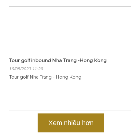
Tour golf inbound Nha Trang -Hong Kong
16/08/2023 11:29
Tour golf Nha Trang - Hong Kong
Xem nhiều hơn