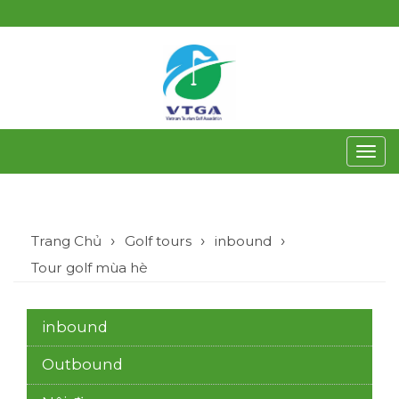
Toggl
navig
Trang Chủ
Golf tours
inbound
Tour golf mùa hè
inbound
Outbound