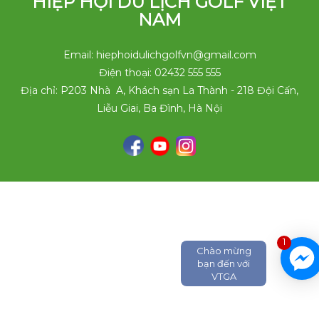
HIỆP HỘI DU LỊCH GOLF VIỆT
NAM
Email: hiephoidulichgolfvn@gmail.com
Điện thoại: 02432 555 555
Địa chỉ: P203 Nhà A, Khách sạn La Thành - 218 Đội Cấn,
Liễu Giai, Ba Đình, Hà Nội
1
Chào mừng
bạn đến với
VTGA