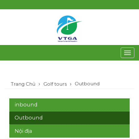
Toggl
navig
Outbound
Trang Chủ
Golf tours
inbound
Outbound
Nội địa