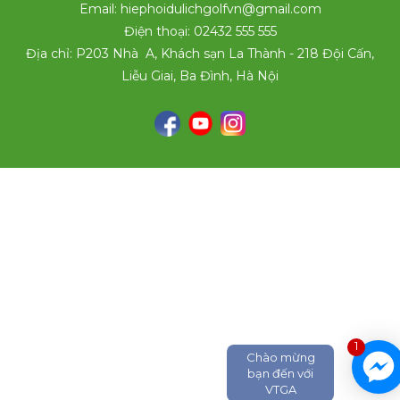
Email: hiephoidulichgolfvn@gmail.com
Điện thoại: 02432 555 555
Địa chỉ: P203 Nhà A, Khách sạn La Thành - 218 Đội Cấn,
Liễu Giai, Ba Đình, Hà Nội
1
Chào mừng
bạn đến với
VTGA