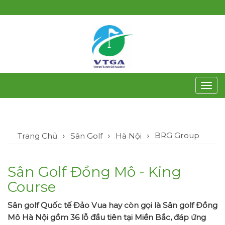
Toggl
navig
BRG Group
Trang Chủ
Sân Golf
Hà Nội
Sân Golf Đồng Mô - King
Course
Sân golf Quốc tế Đảo Vua hay còn gọi là Sân golf Đồng
Mô Hà Nội gồm 36 lỗ đầu tiên tại Miền Bắc, đáp ứng