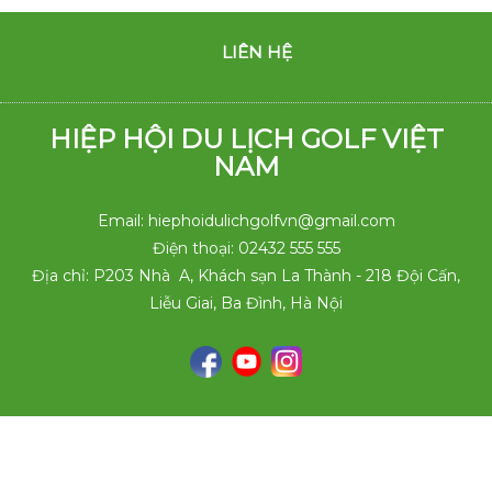
LIÊN HỆ
HIỆP HỘI DU LỊCH GOLF VIỆT
NAM
Email: hiephoidulichgolfvn@gmail.com
Điện thoại: 02432 555 555
Địa chỉ: P203 Nhà A, Khách sạn La Thành - 218 Đội Cấn,
Liễu Giai, Ba Đình, Hà Nội